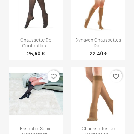
Aperçu rapide
Aperçu rapide


Chaussette De
Dynaven Chaussettes
Contention...
De...
26,60 €
22,40 €
favorite_border
favorite_border
Aperçu rapide
Aperçu rapide


Essentiel Semi-
Chaussettes De