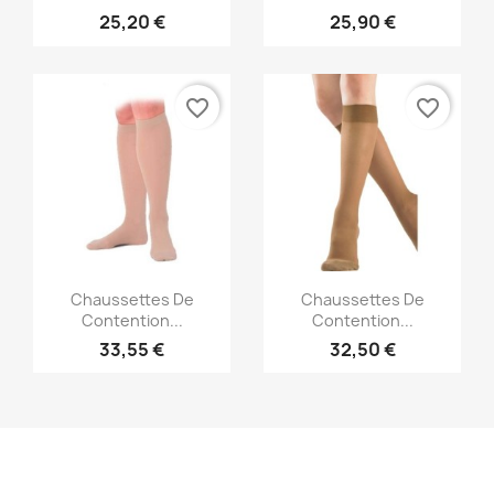
25,20 €
25,90 €
favorite_border
favorite_border
Aperçu rapide
Aperçu rapide


Chaussettes De
Chaussettes De
Contention...
Contention...
33,55 €
32,50 €