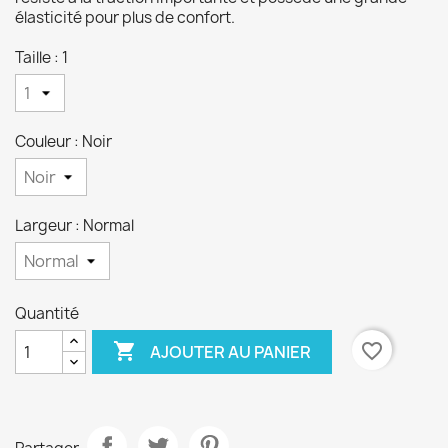
élasticité pour plus de confort.
Taille : 1
Couleur : Noir
Largeur : Normal
Quantité

favorite_border
AJOUTER AU PANIER