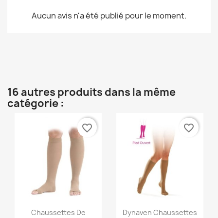
Aucun avis n'a été publié pour le moment.
16 autres produits dans la même
catégorie :
favorite_border
favorite_border
Aperçu rapide
Aperçu rapide


Chaussettes De
Dynaven Chaussettes