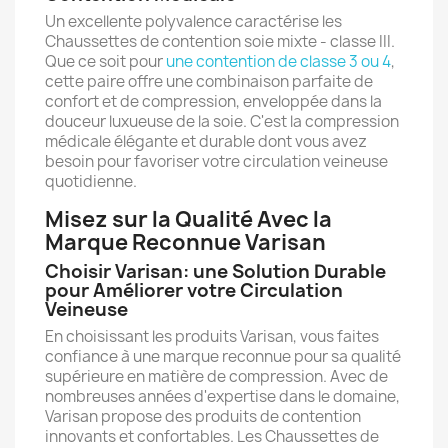
Un excellente polyvalence caractérise les
Chaussettes de contention soie mixte - classe III.
Que ce soit pour
une contention de classe 3 ou 4
,
cette paire offre une combinaison parfaite de
confort et de compression, enveloppée dans la
douceur luxueuse de la soie. C'est la compression
médicale élégante et durable dont vous avez
besoin pour favoriser votre circulation veineuse
quotidienne.
Misez sur la Qualité Avec la
Marque Reconnue Varisan
Choisir Varisan: une Solution Durable
pour Améliorer votre Circulation
×
Veineuse
Créer une liste d'envies
En choisissant les produits Varisan, vous faites
confiance à une marque reconnue pour sa qualité
supérieure en matière de compression. Avec de
Nom de la liste d'envies
nombreuses années d'expertise dans le domaine,
Varisan propose des produits de contention
innovants et confortables. Les Chaussettes de