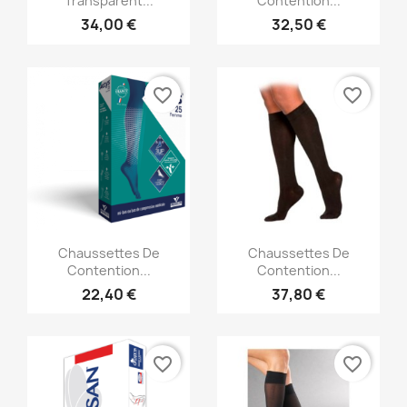
Transparent...
Contention...
34,00 €
32,50 €
favorite_border
favorite_border
Aperçu rapide
Aperçu rapide


Chaussettes De
Chaussettes De
Contention...
Contention...
22,40 €
37,80 €
favorite_border
favorite_border