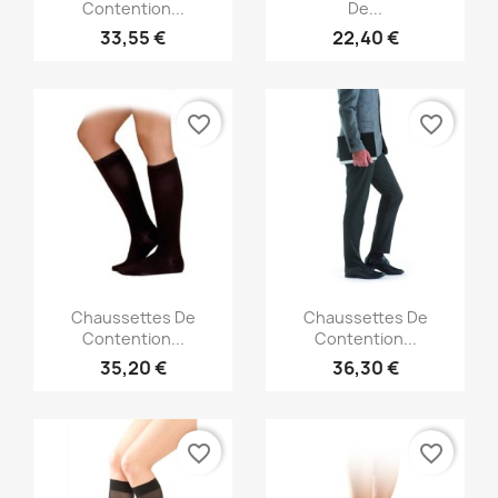
Contention...
De...
33,55 €
22,40 €
favorite_border
favorite_border
Aperçu rapide
Aperçu rapide


Chaussettes De
Chaussettes De
Contention...
Contention...
35,20 €
36,30 €
favorite_border
favorite_border