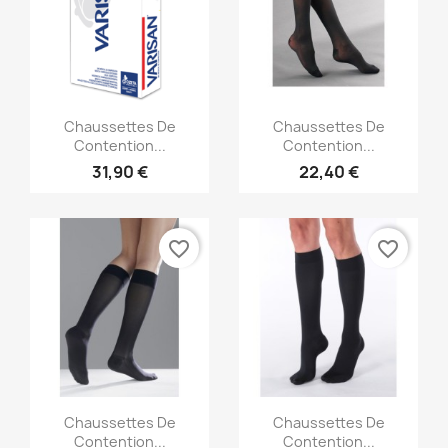
Aperçu rapide
Aperçu rapide


Chaussettes De
Chaussettes De
Contention...
Contention...
31,90 €
22,40 €
favorite_border
favorite_border
Aperçu rapide
Aperçu rapide


Chaussettes De
Chaussettes De
Contention...
Contention...