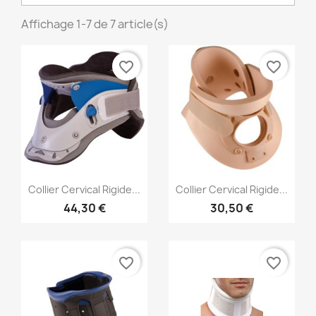
Affichage 1-7 de 7 article(s)
favorite_border
favorite_border
Aperçu rapide
Aperçu rapide


Collier Cervical Rigide...
Collier Cervical Rigide...
44,30 €
30,50 €
favorite_border
favorite_border