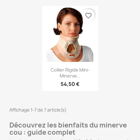
favorite_border
Aperçu rapide

Collier Rigide Mini-
Minerve...
54,50 €
Affichage 1-7 de 7 article(s)
Découvrez les bienfaits du minerve
cou : guide complet