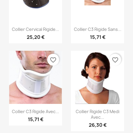
Aperçu rapide
Aperçu rapide


Collier Cervical Rigide...
Collier C3 Rigide Sans...
25,20 €
15,71 €
favorite_border
favorite_border
Aperçu rapide
Aperçu rapide


Collier C3 Rigide Avec...
Collier Rigide C3 Medi
Avec...
15,71 €
26,30 €