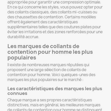
appropriée pour garantir une compression optimale.
En ce qui concerne les styles, vous pouvez opter pour
des collants classiques, des collants mi-cuisses ou
des chaussettes de contention. Certains modèles
offrent également des caractéristiques
supplémentaires telles que des coutures plates pour
×
Créer une liste d'envies
éviter les irritations et des zones renforcées pour une
durabilité accrue.
Les marques de collants de
Nom de la liste d'envies
contention pour homme les plus
populaires
Il existe de nombreuses marques réputées qui
proposent une large sélection de collants de
Annuler
Créer une liste d'envies
contention pour homme. Voici quelques-unes des
marques les plus populaires sur le marché :
Les caractéristiques des marques les plus
connues
Chaque marque a ses propres caractéristiques
distinctives, mais en général, les meilleures marques
de collants de contention pour homme se distinguent