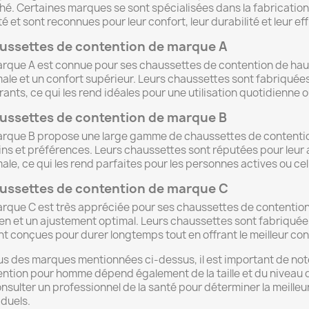
é. Certaines marques se sont spécialisées dans la fabricatio
té et sont reconnues pour leur confort, leur durabilité et leur e
ussettes de contention de marque A
rque A est connue pour ses chaussettes de contention de haut
ale et un confort supérieur. Leurs chaussettes sont fabriquées
rants, ce qui les rend idéales pour une utilisation quotidienne o
ussettes de contention de marque B
rque B propose une large gamme de chaussettes de contentio
ns et préférences. Leurs chaussettes sont réputées pour leur 
ale, ce qui les rend parfaites pour les personnes actives ou ce
ussettes de contention de marque C
rque C est très appréciée pour ses chaussettes de contention d
en et un ajustement optimal. Leurs chaussettes sont fabriquées
nt conçues pour durer longtemps tout en offrant le meilleur con
us des marques mentionnées ci-dessus, il est important de not
ntion pour homme dépend également de la taille et du niveau 
nsulter un professionnel de la santé pour déterminer la meille
iduels.