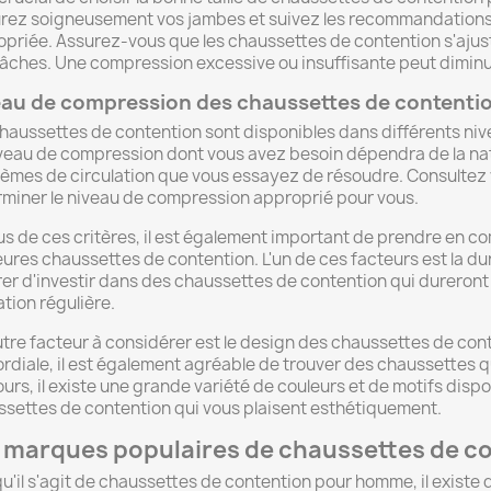
ez soigneusement vos jambes et suivez les recommandations du 
priée. Assurez-vous que les chaussettes de contention s'ajust
lâches. Une compression excessive ou insuffisante peut diminue
eau de compression des chaussettes de contenti
réer une liste d'envies
haussettes de contention sont disponibles dans différents nive
veau de compression dont vous avez besoin dépendra de la nat
èmes de circulation que vous essayez de résoudre. Consultez v
miner le niveau de compression approprié pour vous.
e la liste d'envies
us de ces critères, il est également important de prendre en co
eures chaussettes de contention. L'un de ces facteurs est la du
er d'investir dans des chaussettes de contention qui dureront 
sation régulière.
Annuler
Créer une liste d'envies
tre facteur à considérer est le design des chaussettes de conte
rdiale, il est également agréable de trouver des chaussettes q
ours, il existe une grande variété de couleurs et de motifs disp
settes de contention qui vous plaisent esthétiquement.
 marques populaires de chaussettes de 
u'il s'agit de chaussettes de contention pour homme, il exist