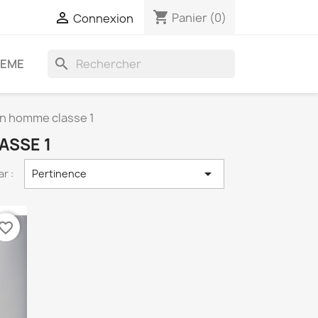
shopping_cart

Panier
(0)
Connexion
search
DEME
n homme classe 1
ASSE 1

ar :
Pertinence
vorite_border