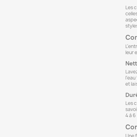
Les c
celle
aspec
style
Com
L'ent
leur 
Nett
Lavez
l'eau
et lai
Duré
Les c
savoi
4 à 6
Con
Une f