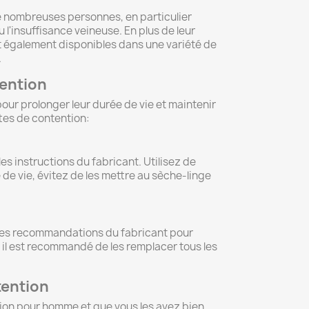
e nombreuses personnes, en particulier
u l'insuffisance veineuse. En plus de leur
 également disponibles dans une variété de
.
ention
pour prolonger leur durée de vie et maintenir
ttes de contention:
s instructions du fabricant. Utilisez de
 de vie, évitez de les mettre au sèche-linge
 les recommandations du fabricant pour
 il est recommandé de les remplacer tous les
tention
tion pour homme et que vous les avez bien