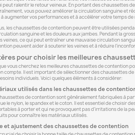
i peut ralentir le retour veineux. En portant des chaussettes 
raînement, vous pouvez améliorer la circulation sanguine et réd
 à augmenter vos performances et à accélérer votre temps de 
us, les chaussettes de contention peuvent être utilisées pend
rculation sanguine et les douleurs aux jambes. Pendant la gros
es veines, ce qui peut entraîner une mauvaise circulation sangu
ntion peuvent aider à soutenir les veines et à réduire l'inconfor
tères pour choisir les meilleures chausset
ue vous cherchez les meilleures chaussettes de contention pou
en compte. Il est important de sélectionner des chaussettes de
esoins individuels. Voici quelques éléments à considérer:
riaux utilisés dans les chaussettes de contentio
haussettes de contention sont généralement fabriquées à parti
que le nylon, le spandex et le coton. Il est essentiel de choisir
rtables à porter et qui ne provoquent pas d'irritations de la pe
its pour connaître les matériaux utilisés.
le et ajustement des chaussettes de contention
t crucial de choisir la bonne taille de chaussettes de contentio