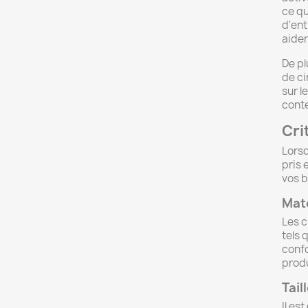
ce qu
d'ent
aider
De pl
de ci
sur l
conte
Cri
Lorsq
pris 
vos b
Maté
Les c
tels 
confo
produ
Tail
Il es