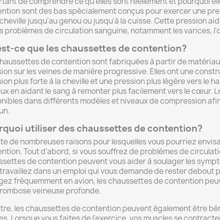
tant de comprendre ce qu'elles sont réellement et pourquoi ell
ntion sont des bas spécialement conçus pour exercer une pres
 cheville jusqu'au genou ou jusqu'à la cuisse. Cette pression aide
s problèmes de circulation sanguine, notamment les varices, 
st-ce que les chaussettes de contention?
haussettes de contention sont fabriquées à partir de matériaux
ion sur les veines de manière progressive. Elles ont une const
ion plus forte à la cheville et une pression plus légère vers le ha
ux en aidant le sang à remonter plus facilement vers le cœur. 
nibles dans différents modèles et niveaux de compression afi
un.
quoi utiliser des chaussettes de contention?
iste de nombreuses raisons pour lesquelles vous pourriez envis
ntion. Tout d'abord, si vous souffrez de problèmes de circulat
settes de contention peuvent vous aider à soulager les symptôm
travaillez dans un emploi qui vous demande de rester debout 
ez fréquemment en avion, les chaussettes de contention peuve
hrombose veineuse profonde.
tre, les chaussettes de contention peuvent également être bén
es. Lorsque vous faites de l'exercice, vos muscles se contracte