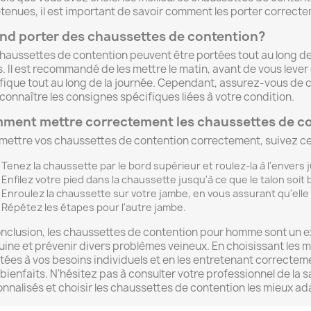
tenues, il est important de savoir comment les porter correctem
nd porter des chaussettes de contention?
haussettes de contention peuvent être portées tout au long de 
. Il est recommandé de les mettre le matin, avant de vous lever de
ique tout au long de la journée. Cependant, assurez-vous de c
connaître les consignes spécifiques liées à votre condition.
ment mettre correctement les chaussettes de c
mettre vos chaussettes de contention correctement, suivez ce
Tenez la chaussette par le bord supérieur et roulez-la à l'envers 
Enfilez votre pied dans la chaussette jusqu'à ce que le talon soit 
Enroulez la chaussette sur votre jambe, en vous assurant qu'elle
Répétez les étapes pour l'autre jambe.
nclusion, les chaussettes de contention pour homme sont un exc
ine et prévenir divers problèmes veineux. En choisissant les 
ées à vos besoins individuels et en les entretenant correctem
 bienfaits. N'hésitez pas à consulter votre professionnel de la 
nnalisés et choisir les chaussettes de contention les mieux ada