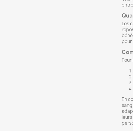
entre
Qua
Les c
repos
bénéf
pour 
Com
Pour 
En co
sangu
adapt
leurs
perso