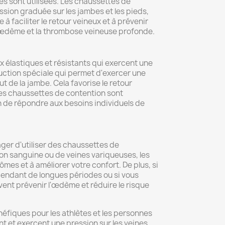
es sont utilisées. Les chaussettes de
sion graduée sur les jambes et les pieds,
 à faciliter le retour veineux et à prévenir
l'œdème et la thrombose veineuse profonde.
 élastiques et résistants qui exercent une
ruction spéciale qui permet d'exercer une
ut de la jambe. Cela favorise le retour
Les chaussettes de contention sont
n de répondre aux besoins individuels de
ager d'utiliser des chaussettes de
ion sanguine ou de veines variqueuses, les
es et à améliorer votre confort. De plus, si
pendant de longues périodes ou si vous
nt prévenir l'œdème et réduire le risque
éfiques pour les athlètes et les personnes
nt et exercent une pression sur les veines,