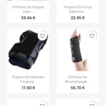
Aperçu rapide
Aperçu rapide


Orthèse De Poignet
Poignet De Force
Main...
Gibortho...
56,64 €
22,95 €
favorite_border
favorite_border
Aperçu rapide
Aperçu rapide


Poignet De Maintien
Orthèse De
Thuasne...
Rhumatologie...
17,60 €
56,70 €