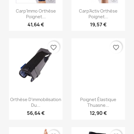
Aperçu rapide
Aperçu rapide


Carp'Immo Orthèse
Carp'Activ Orthèse
Poignet...
Poignet...
41,64 €
19,57 €
favorite_border
favorite_border
Aperçu rapide
Aperçu rapide


Orthèse D'immobilisation
Poignet Élastique
Du...
Thuasne...
56,64 €
12,90 €