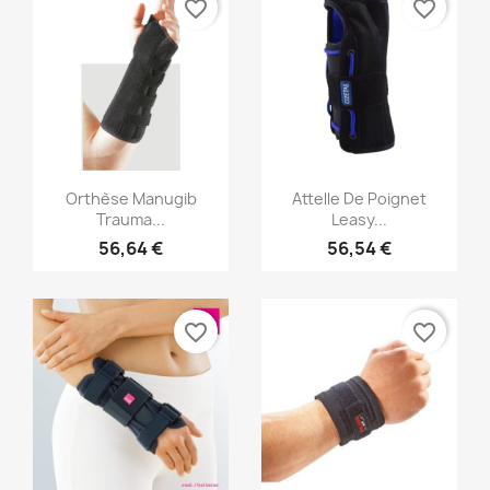
favorite_border
favorite_border
Aperçu rapide
Aperçu rapide


Orthèse Manugib
Attelle De Poignet
Trauma...
Leasy...
56,64 €
56,54 €
favorite_border
favorite_border