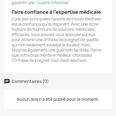
garantir une
"qualité inflexible"
.
×
Créer une liste d'envies
Faire confiance à l'expertise médicale
L'une des principales raisons de choisir Mediven
est la confiance qu'ils inspirent. Avec une riche
Nom de la liste d'envies
histoire de fourniture de solutions médicales
efficaces, vous pouvez vous appuyer sur eux
pour obtenir une orthèse de poignet de qualité,
qui non seulement soulage la douleur, mais
favorise également une guérison facilitée. Parce
Annuler
Créer une liste d'envies
que votre bras mérite le meilleur, choisissez
l'Orthèse de poignet main medi Mediven.
Commentaires (0)
Aucun avis n'a été publié pour le moment.