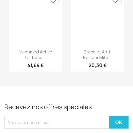
favorite_border
favorite_border
Aperçu rapide
Aperçu rapide


Manumed Active
Bracelet Anti-
Orthèse...
Épicondylite...
41,64 €
20,30 €
Recevez nos offres spéciales