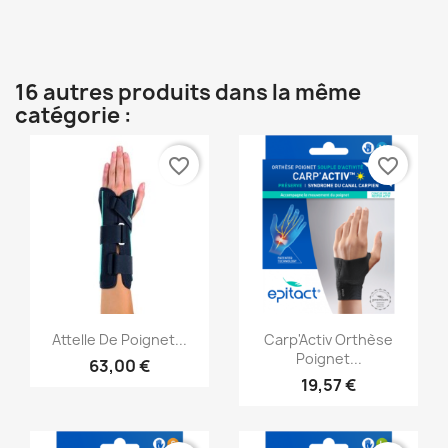
16 autres produits dans la même
catégorie :
favorite_border
favorite_border
Aperçu rapide
Aperçu rapide


Attelle De Poignet...
Carp'Activ Orthèse
Poignet...
63,00 €
19,57 €