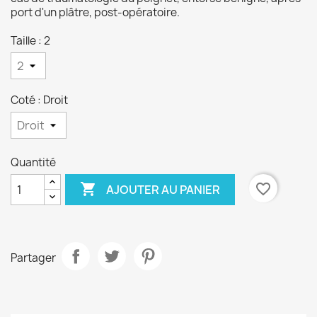
port d'un plâtre, post-opératoire.
Taille : 2
Coté : Droit
Quantité

favorite_border
AJOUTER AU PANIER
Partager