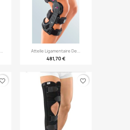
Aperçu rapide

..
Attelle Ligamentaire De...
481,70 €
vorite_border
favorite_border