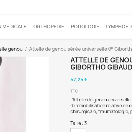
 MEDICALE
ORTHOPEDIE
PODOLOGIE
LYMPHOE
elle genou
Attelle de genou aérée universelle 0° Gibort
ATTELLE DE GENOU
GIBORTHO GIBAU
57,25 €
TTC
L'Attelle de genou universell
d'immobilisation relative en 
chirurgicale, traumatologie,
Taille : 3