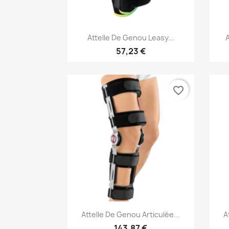
Aperçu rapide

Attelle De Genou Leasy...
A
57,23 €
favorite_border
Aperçu rapide

Attelle De Genou Articulée...
A
143,87 €