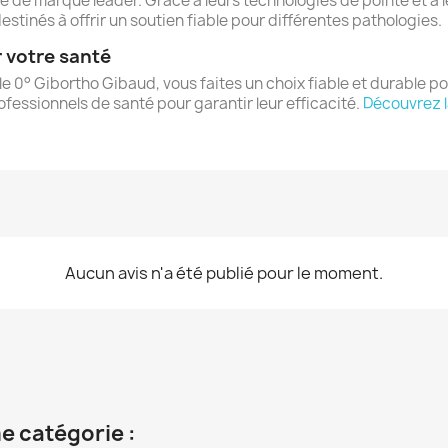
re de marque leader. Grâce à leurs technologies de pointe et à 
tinés à offrir un soutien fiable pour différentes pathologies.
 votre santé
lle 0° Gibortho Gibaud, vous faites un choix fiable et durable p
fessionnels de santé pour garantir leur efficacité.
Découvrez 
réer une liste d'envies
e la liste d'envies
Aucun avis n'a été publié pour le moment.
Annuler
Créer une liste d'envies
e catégorie :