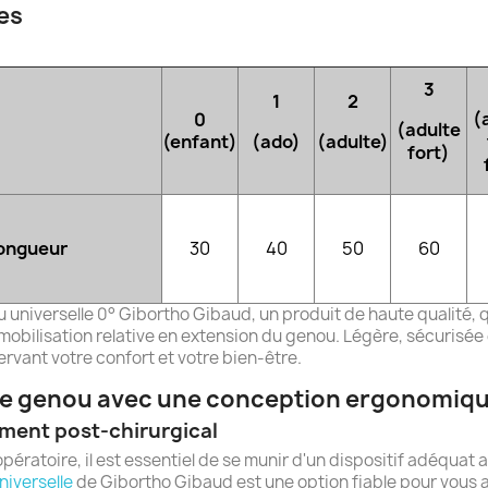
les
3
1
2
(
0
(adulte
(enfant)
(ado)
(adulte)
fort)
ongueur
30
40
50
60
u universelle 0° Gibortho Gibaud, un produit de haute qualité,
obilisation relative en extension du genou. Légère, sécurisée e
ervant votre confort et votre bien-être.
re genou avec une conception ergonomiqu
ement post-chirurgical
ratoire, il est essentiel de se munir d'un dispositif adéquat 
niverselle
de Gibortho Gibaud est une option fiable pour vous as