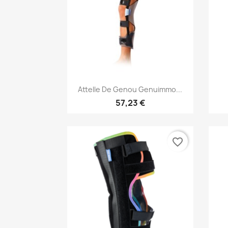
Aperçu rapide

Attelle De Genou Genuimmo...
57,23 €
favorite_border