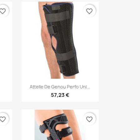
vorite_border
favorite_border
Aperçu rapide

Attelle De Genou Perfo Uni...
57,23 €
vorite_border
favorite_border