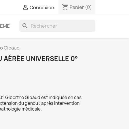
shopping_cart

Panier
(0)
Connexion
search
DEME
ho Gibaud
 AÉRÉE UNIVERSELLE 0°
D
e 0° Gibortho Gibaud est indiquée en cas
extension du genou : après intervention
 pathologie médicale.