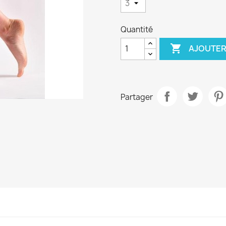
Quantité

AJOUTER
Partager