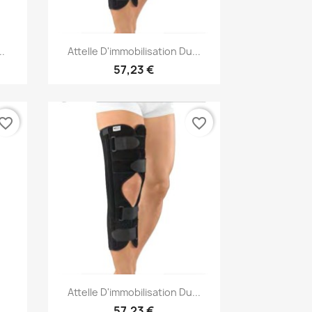
Aperçu rapide

..
Attelle D'immobilisation Du...
57,23 €
vorite_border
favorite_border
Aperçu rapide

Attelle D'immobilisation Du...
57,23 €