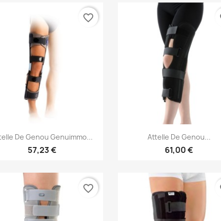
favorite_border
fa
Aperçu rapide
Aperçu rapide


telle De Genou Genuimmo...
Attelle De Genou...
57,23 €
61,00 €
favorite_border
fa