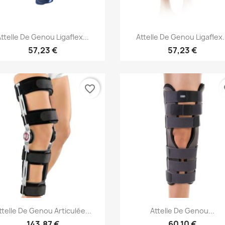
Aperçu rapide
Aperçu rapide


ttelle De Genou Ligaflex...
Attelle De Genou Ligaflex.
57,23 €
57,23 €
favorite_border
fa
Aperçu rapide
Aperçu rapide


ttelle De Genou Articulée...
Attelle De Genou...
143,87 €
60,10 €