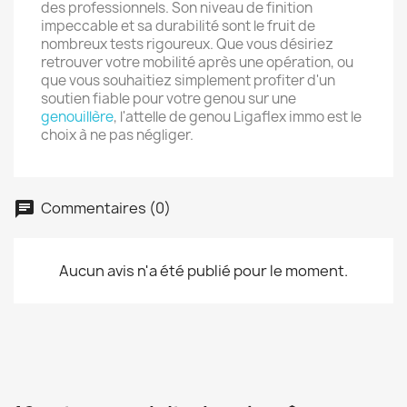
×
Créer une liste d'envies
des professionnels. Son niveau de finition
impeccable et sa durabilité sont le fruit de
nombreux tests rigoureux. Que vous désiriez
Nom de la liste d'envies
retrouver votre mobilité après une opération, ou
que vous souhaitiez simplement profiter d'un
soutien fiable pour votre genou sur une
genouillère
, l'attelle de genou Ligaflex immo est le
choix à ne pas négliger.
Annuler
Créer une liste d'envies
Commentaires (0)
Aucun avis n'a été publié pour le moment.