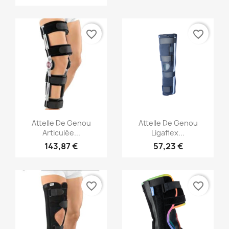
favorite_border
favorite_border
Aperçu rapide
Aperçu rapide


Attelle De Genou
Attelle De Genou
Articulée...
Ligaflex...
143,87 €
57,23 €
favorite_border
favorite_border