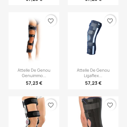
favorite_border
favorite_border
Aperçu rapide
Aperçu rapide


Attelle De Genou
Attelle De Genou
Genuimmo...
Ligaflex...
57,23 €
57,23 €
favorite_border
favorite_border