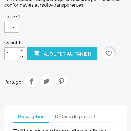
conformables et radio-transparentes.
Taille : 1
Quantité

favorite_border
AJOUTER AU PANIER
Partager
Description
Détails du produit