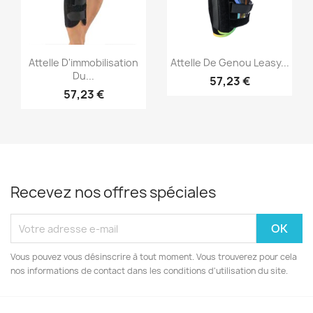
Aperçu rapide
Aperçu rapide


Attelle D'immobilisation
Attelle De Genou Leasy...
Du...
57,23 €
57,23 €
Recevez nos offres spéciales
Vous pouvez vous désinscrire à tout moment. Vous trouverez pour cela
nos informations de contact dans les conditions d'utilisation du site.