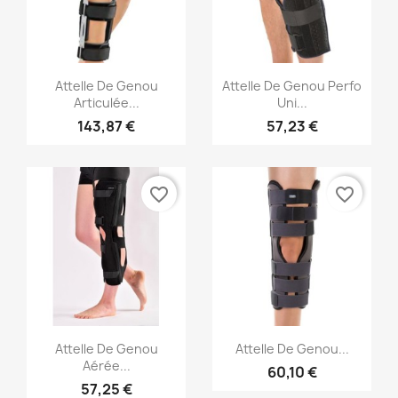
Aperçu rapide
Aperçu rapide


Attelle De Genou
Attelle De Genou Perfo
Articulée...
Uni...
143,87 €
57,23 €
favorite_border
favorite_border
Aperçu rapide
Aperçu rapide


Attelle De Genou
Attelle De Genou...
Aérée...
60,10 €
57,25 €