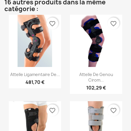
16 autres produits dans la même
catégorie :
favorite_border
favorite_border
Aperçu rapide
Aperçu rapide


Attelle Ligamentaire De...
Attelle De Genou
Cirom...
481,70 €
102,29 €
favorite_border
favorite_border