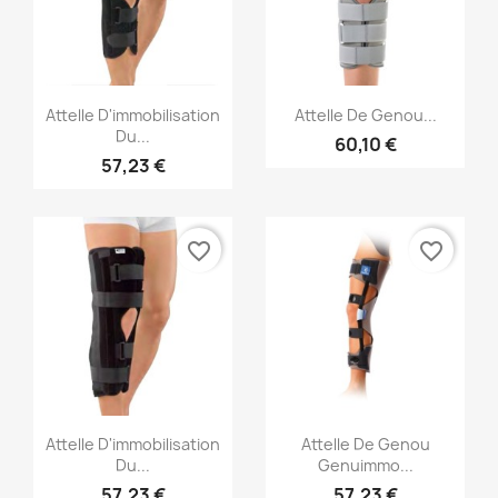
Aperçu rapide
Aperçu rapide


Attelle D'immobilisation
Attelle De Genou...
Du...
60,10 €
57,23 €
favorite_border
favorite_border
Aperçu rapide
Aperçu rapide


Attelle D'immobilisation
Attelle De Genou
Du...
Genuimmo...
57,23 €
57,23 €